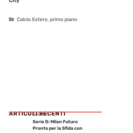
City
Categorie
Calcio Estero
,
primo piano
ARTICOLI RECENTI
CALCIO
Serie D: Milan Futuro
Pronto per la Sfida con