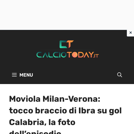
Vai
al
contenuto
MENU
Moviola Milan-Verona:
tocco braccio di Ibra su gol
Calabria, la foto
dell’episodio