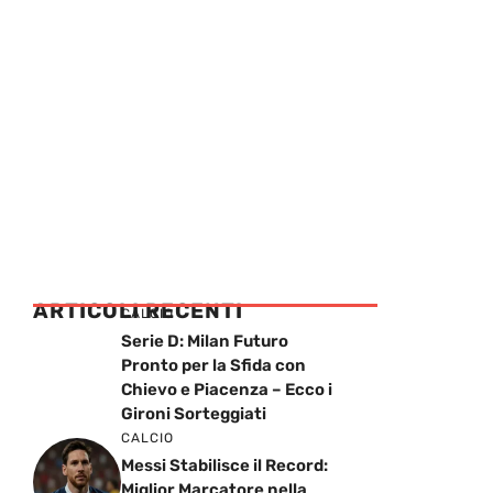
ARTICOLI RECENTI
CALCIO
Serie D: Milan Futuro
Pronto per la Sfida con
Chievo e Piacenza – Ecco i
Gironi Sorteggiati
CALCIO
Messi Stabilisce il Record:
Miglior Marcatore nella