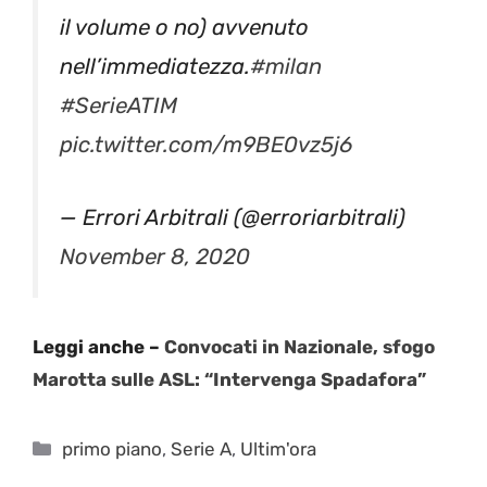
il volume o no) avvenuto
nell’immediatezza.
#milan
#SerieATIM
pic.twitter.com/m9BE0vz5j6
— Errori Arbitrali (@erroriarbitrali)
November 8, 2020
Leggi anche –
Convocati in Nazionale, sfogo
Marotta sulle ASL: “Intervenga Spadafora”
Categorie
primo piano
,
Serie A
,
Ultim'ora