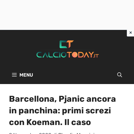
Vai
al
contenuto
MENU
Barcellona, Pjanic ancora
in panchina: primi screzi
con Koeman. Il caso