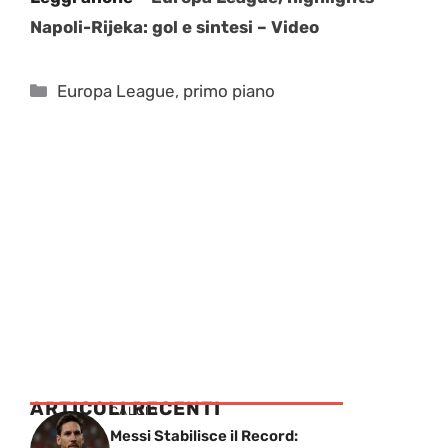
Napoli-Rijeka: gol e sintesi – Video
Categorie
Europa League
,
primo piano
ARTICOLI RECENTI
CALCIO
Messi Stabilisce il Record: