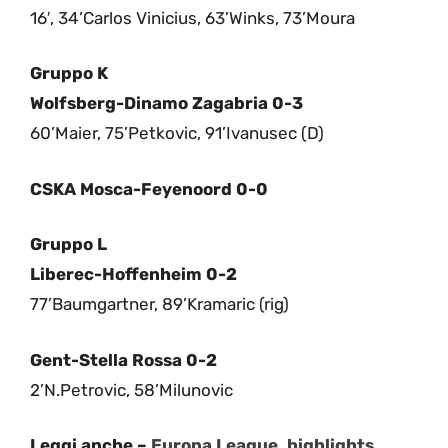
16′, 34’Carlos Vinicius, 63’Winks, 73’Moura
Gruppo K
Wolfsberg-Dinamo Zagabria 0-3
60’Maier, 75’Petkovic, 91’Ivanusec (D)
CSKA Mosca-Feyenoord 0-0
Gruppo L
Liberec-Hoffenheim 0-2
77’Baumgartner, 89’Kramaric (rig)
Gent-Stella Rossa 0-2
2’N.Petrovic, 58’Milunovic
Leggi anche –
Europa League, highlights