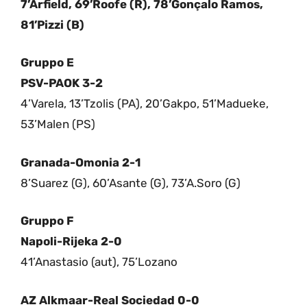
7’Arfield, 69’Roofe (R), 78’Gonçalo Ramos,
81’Pizzi (B)
Gruppo E
PSV-PAOK 3-2
4’Varela, 13’Tzolis (PA), 20’Gakpo, 51’Madueke,
53’Malen (PS)
Granada-Omonia 2-1
8’Suarez (G), 60’Asante (G), 73’A.Soro (G)
Gruppo F
Napoli-Rijeka 2-0
41’Anastasio (aut), 75’Lozano
AZ Alkmaar-Real Sociedad 0-0