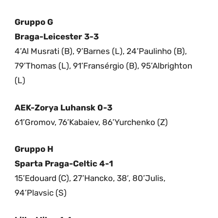
Gruppo G
Braga-Leicester 3-3
4’Al Musrati (B), 9’Barnes (L), 24’Paulinho (B),
79’Thomas (L), 91’Fransérgio (B), 95’Albrighton
(L)
AEK-Zorya Luhansk 0-3
61’Gromov, 76’Kabaiev, 86’Yurchenko (Z)
Gruppo H
Sparta Praga-Celtic 4-1
15’Edouard (C), 27’Hancko, 38′, 80’Julis,
94’Plavsic (S)