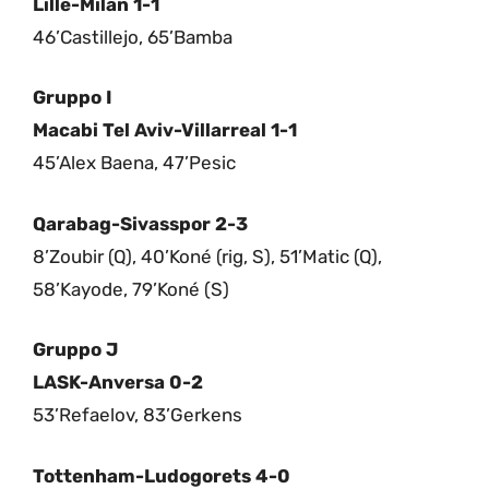
Lille-Milan 1-1
46’Castillejo, 65’Bamba
Gruppo I
Macabi Tel Aviv-Villarreal 1-1
45’Alex Baena, 47’Pesic
Qarabag-Sivasspor 2-3
8’Zoubir (Q), 40’Koné (rig, S), 51’Matic (Q),
58’Kayode, 79’Koné (S)
Gruppo J
LASK-Anversa 0-2
53’Refaelov, 83’Gerkens
Tottenham-Ludogorets 4-0