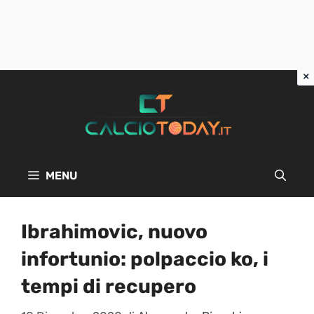
Vai
al
contenuto
MENU
Ibrahimovic, nuovo
infortunio: polpaccio ko, i
tempi di recupero