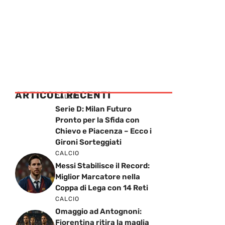
ARTICOLI RECENTI
CALCIO
Serie D: Milan Futuro
Pronto per la Sfida con
Chievo e Piacenza – Ecco i
Gironi Sorteggiati
CALCIO
Messi Stabilisce il Record:
Miglior Marcatore nella
Coppa di Lega con 14 Reti
CALCIO
Omaggio ad Antognoni:
Fiorentina ritira la maglia