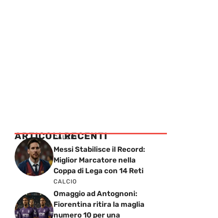
ARTICOLI RECENTI
CALCIO
Messi Stabilisce il Record:
Miglior Marcatore nella
Coppa di Lega con 14 Reti
CALCIO
Omaggio ad Antognoni:
Fiorentina ritira la maglia
numero 10 per una