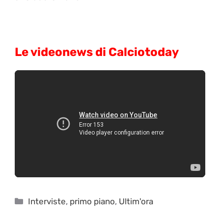
Le videonews di Calciotoday
Categorie
Interviste
,
primo piano
,
Ultim'ora