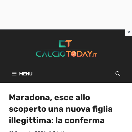
Vai
al
contenuto
MENU
Maradona, esce allo
scoperto una nuova figlia
illegittima: la conferma