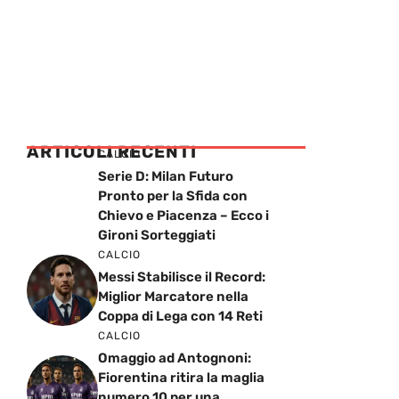
ARTICOLI RECENTI
CALCIO
Serie D: Milan Futuro
Pronto per la Sfida con
Chievo e Piacenza – Ecco i
Gironi Sorteggiati
CALCIO
Messi Stabilisce il Record:
Miglior Marcatore nella
Coppa di Lega con 14 Reti
CALCIO
Omaggio ad Antognoni:
Fiorentina ritira la maglia
numero 10 per una