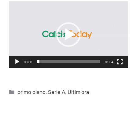
Video
Player
00:00
01:04
Categorie
primo piano
,
Serie A
,
Ultim'ora