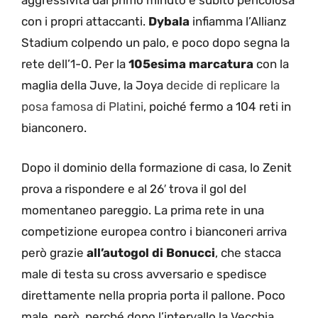
aggressività dal primo minuto e subito pericolosa
con i propri attaccanti.
Dybala
infiamma l’Allianz
Stadium colpendo un palo, e poco dopo segna la
rete dell’1-0. Per la
105esima marcatura
con la
maglia della Juve, la Joya
decide di replicare la
posa famosa di Platini
, poiché fermo a 104 reti in
bianconero.
Dopo il dominio della formazione di casa, lo Zenit
prova a rispondere e al 26′ trova il gol del
momentaneo pareggio. La prima rete in una
competizione europea contro i bianconeri arriva
però grazie
all’autogol di Bonucci
, che stacca
male di testa su cross avversario e spedisce
direttamente nella propria porta il pallone. Poco
male, però, perché dopo l’intervallo la Vecchia