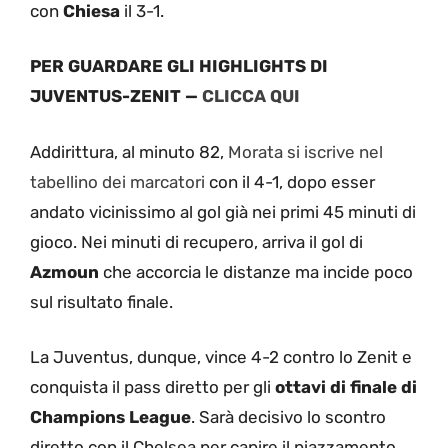
con
Chiesa
il 3-1.
PER GUARDARE GLI HIGHLIGHTS DI
JUVENTUS-ZENIT —
CLICCA QUI
Addirittura, al minuto 82,
Morata si iscrive nel
tabellino dei marcatori
con il 4-1, dopo esser
andato vicinissimo al gol già nei primi 45 minuti di
gioco. Nei minuti di recupero, arriva il gol di
Azmoun
che accorcia le distanze ma incide poco
sul risultato finale.
La Juventus, dunque, vince 4-2 contro lo Zenit e
conquista il pass diretto per gli
ottavi di finale di
Champions League
. Sarà decisivo lo scontro
diretto con il Chelsea per capire il piazzamento.