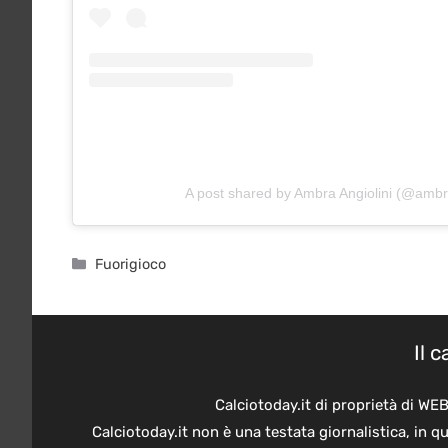
A post shared by Ambra Angiolini (@ambra
Categorie
Fuorigioco
Il 
Calciotoday.it di proprietà di WE
Calciotoday.it non è una testata giornalistica, in 