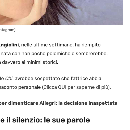
Instagram)
ngiolini
, nelle ultime settimane, ha riempito
rminata con non poche polemiche e sembrerebbe,
a davvero ai minimi storici.
ale
Chi
, avrebbe sospettato che l’attrice abbia
tornaconto personale
(Clicca QUI per saperne di più).
 per dimenticare Allegri: la decisione inaspettata
 il silenzio: le sue parole