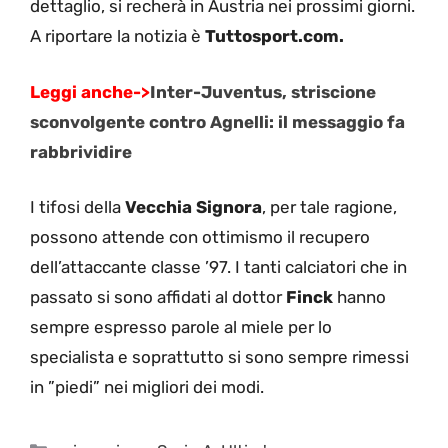
dettaglio, si recherà in Austria nei prossimi giorni.
A riportare la notizia è
Tuttosport.com.
Leggi anche->
Inter-Juventus, striscione
sconvolgente contro Agnelli: il messaggio fa
rabbrividire
I tifosi della
Vecchia Signora
, per tale ragione,
possono attende con ottimismo il recupero
dell’attaccante classe ’97. I tanti calciatori che in
passato si sono affidati al dottor
Finck
hanno
sempre espresso parole al miele per lo
specialista e soprattutto si sono sempre rimessi
in ”piedi” nei migliori dei modi.
Categorie