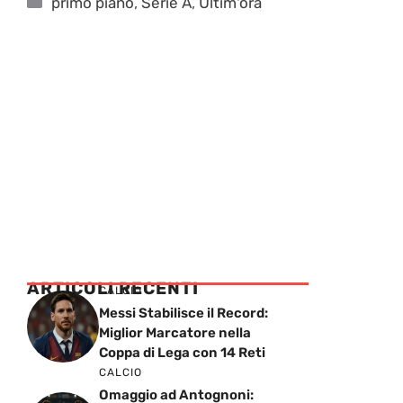
primo piano
,
Serie A
,
Ultim'ora
ARTICOLI RECENTI
CALCIO
Messi Stabilisce il Record:
Miglior Marcatore nella
Coppa di Lega con 14 Reti
CALCIO
Omaggio ad Antognoni: