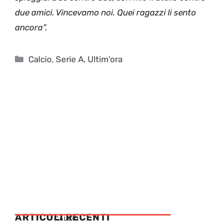
due amici. Vincevamo noi. Quei ragazzi li sento
ancora”.
Categorie
Calcio
,
Serie A
,
Ultim'ora
ARTICOLI RECENTI
CALCIO