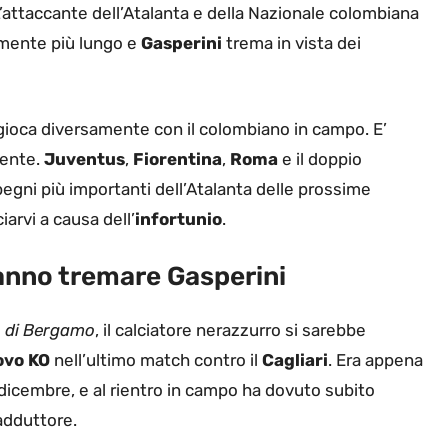
L’attaccante dell’Atalanta e della Nazionale colombiana
amente più lungo e
Gasperini
trema in vista dei
 gioca diversamente con il colombiano in campo. E’
iente.
Juventus
,
Fiorentina
,
Roma
e il doppio
pegni più importanti dell’Atalanta delle prossime
iarvi a causa dell’
infortunio
.
fanno tremare Gasperini
 di Bergamo
, il calciatore nerazzurro si sarebbe
ovo KO
nell’ultimo match contro il
Cagliari
. Era appena
icembre, e al rientro in campo ha dovuto subito
’adduttore.