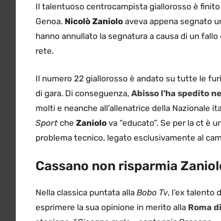
Il talentuoso centrocampista giallorosso è finit
Genoa.
Nicolò Zaniolo
aveva appena segnato un g
hanno annullato la segnatura a causa di un fallo
rete.
Il numero 22 giallorosso è andato su tutte le fur
di gara. Di conseguenza,
Abisso l’ha spedito ne
molti e neanche all’allenatrice della Nazionale i
Sport
che
Zaniolo
va “educato”. Se per la ct è u
problema tecnico, legato esclusivamente al ca
Cassano non risparmia Zaniol
Nella classica puntata alla
Bobo Tv
, l’ex talento
esprimere la sua opinione in merito alla
Roma di