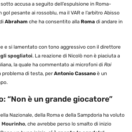
o sotto accusa a seguito dell’espulsione in Roma-
ol pesante ai rossoblu, ma il VAR e l’arbitro Abisso
 di
Abraham
che ha consentito alla
Roma
di andare in
ie e si lamentato con tono aggressivo con il direttore
gli spogliatoi
. La reazione di Nicolò non è piaciuta a
taliana, la quale ha commentato ai microfoni di
Rai
n problema di testa, per
Antonio Cassano
è un
mpo.
o: “Non è un grande giocatore”
 della Nazionale, della Roma e della Sampdoria ha voluto
 Mourinho
, che avrebbe perso lo smalto di inizio