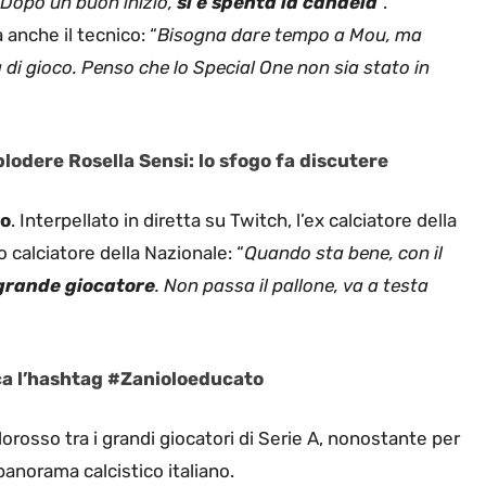
Dopo un buon inizio,
si è spenta la candela
“.
 anche il tecnico: “
Bisogna dare tempo a Mou, ma
a di gioco. Penso che lo Special One non sia stato in
plodere Rosella Sensi: lo sfogo fa discutere
lo
. Interpellato in diretta su Twitch, l’ex calciatore della
calciatore della Nazionale: “
Quando sta bene, con il
grande giocatore
. Non passa il pallone, va a testa
ica l’hashtag #Zanioloeducato
orosso tra i grandi giocatori di Serie A, nonostante per
anorama calcistico italiano.