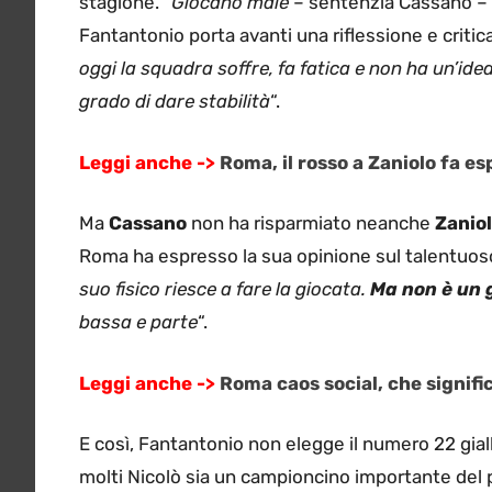
stagione. “
Giocano male
– sentenzia Cassano –
Fantantonio porta avanti una riflessione e critica
oggi la squadra soffre, fa fatica e non ha un’ide
grado di dare stabilità
“.
Leggi anche ->
Roma, il rosso a Zaniolo fa es
Ma
Cassano
non ha risparmiato neanche
Zanio
Roma ha espresso la sua opinione sul talentuoso 
suo fisico riesce a fare la giocata.
Ma non è un 
bassa e parte
“.
Leggi anche ->
Roma caos social, che signif
E così, Fantantonio non elegge il numero 22 giall
molti Nicolò sia un campioncino importante del p