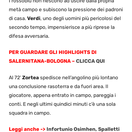
I rossoblu non riescono ad uscire dalla propria
metà campo e subiscono la pressione dei padroni
di casa.
Verdi
, uno degli uomini più pericolosi del
secondo tempo, impensierisce a più riprese la
difesa avversaria.
PER GUARDARE GLI HIGHLIGHTS DI
SALERNITANA-BOLOGNA –
CLICCA QUI
Al 72′
Zortea
spedisce nell’angolino più lontano
una conclusione rasoterra e da fuori area. Il
giocatore, appena entrato in campo, pareggia i
conti. E negli ultimi quindici minuti c’è una sola
squadra in campo.
Leggi anche ->
Infortunio Osimhen, Spalletti