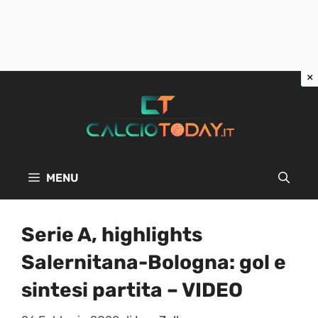
Vai
al
contenuto
MENU
Serie A, highlights
Salernitana-Bologna: gol e
sintesi partita – VIDEO