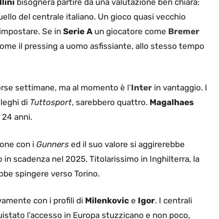
lini
bisognerà partire da una valutazione ben chiara:
ello del centrale italiano. Un gioco quasi vecchio
impostare. Se in
Serie A
un giocatore come
Bremer
come il pressing a uomo asfissiante, allo stesso tempo
orse settimane, ma al momento è l’
Inter
in vantaggio. I
leghi di
Tuttosport
, sarebbero quattro.
Magalhaes
 24 anni.
ione con i
Gunners
ed il suo valore si aggirerebbe
 in scadenza nel 2025. Titolarissimo in Inghilterra, la
bbe spingere verso Torino.
vamente con i profili di
Milenkovic
e
Igor
. I centrali
istato l’accesso in Europa stuzzicano e non poco,