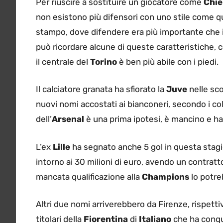
Per riuscire a sostituire un giocatore come
Chiel
non esistono più difensori con uno stile come qu
stampo, dove difendere era più importante che 
può ricordare alcune di queste caratteristiche, 
il centrale del
Torino
è ben più abile con i piedi.
Il calciatore granata ha sfiorato la
Juve
nelle sc
nuovi nomi accostati ai bianconeri, secondo i col
dell’
Arsenal
è una prima ipotesi, è mancino e ha
L’ex
Lille
ha segnato anche 5 gol in questa stag
intorno ai 30 milioni di euro, avendo un contratto
mancata qualificazione alla
Champions
lo potre
Altri due nomi arriverebbero da Firenze, rispetti
titolari della
Fiorentina
di
Italiano
che ha conqu