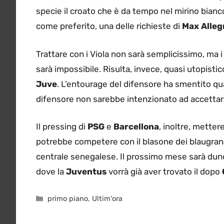
specie il croato che è da tempo nel mirino bianco
come preferito, una delle richieste di
Max Alleg
Trattare con i Viola non sarà semplicissimo, ma i
sarà impossibile. Risulta, invece, quasi utopisti
Juve
. L’entourage del difensore ha smentito qua
difensore non sarebbe intenzionato ad accettare 
Il pressing di
PSG
e
Barcellona
, inoltre, mette
potrebbe competere con il blasone dei blaugrana
centrale senegalese. Il prossimo mese sarà dunque
dove la
Juventus
vorrà già aver trovato il dopo
Categorie
primo piano
,
Ultim'ora