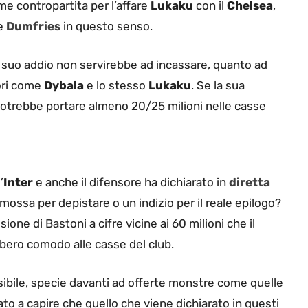
e contropartita per l’affare
Lukaku
con il
Chelsea
,
he
Dumfries
in questo senso.
l suo addio non servirebbe ad incassare, quanto ad
tori come
Dybala
e lo stesso
Lukaku
. Se la sua
potrebbe portare almeno 20/25 milioni nelle casse
’
Inter
e anche il difensore ha dichiarato in
diretta
 mossa per depistare o un indizio per il reale epilogo?
ione di Bastoni a cifre vicine ai 60 milioni che il
bbero comodo alle casse del club.
sibile, specie davanti ad offerte monstre come quelle
to a capire che quello che viene dichiarato in questi