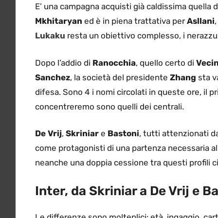
E’ una campagna acquisti già caldissima quella de
Mkhitaryan
ed è in piena trattativa per
Asllani
Lukaku
resta un obiettivo complesso, i nerazzur
Dopo l’addio di
Ranocchia
, quello certo di
Veci
Sanchez
, la società del presidente
Zhang
sta v
difesa. Sono 4 i nomi circolati in queste ore, il p
concentreremo sono quelli dei centrali.
De Vrij
,
Skriniar
e
Bastoni
, tutti attenzionati 
come protagonisti di una partenza necessaria alle
neanche una doppia cessione tra questi profili ci
Inter, da Skriniar a De Vrij e B
Le differenze sono molteplici: età, ingaggio, cart