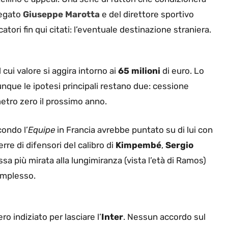
legato
Giuseppe Marotta
e del direttore sportivo
tori fin qui citati: l’eventuale destinazione straniera.
l cui valore si aggira intorno ai
65 milioni
di euro. Lo
unque le ipotesi principali restano due: cessione
etro zero il prossimo anno.
condo l’
Equipe
in Francia avrebbe puntato su di lui con
erre di difensori del calibro di
Kimpembé
,
Sergio
sa più mirata alla lungimiranza (vista l’età di Ramos)
omplesso.
o indiziato per lasciare l’
Inter
. Nessun accordo sul