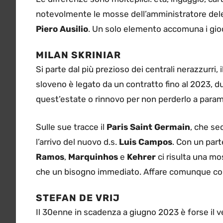
notevolmente le mosse dell’amministratore de
Piero Ausilio
. Un solo elemento accomuna i gioca
MILAN SKRINIAR
Si parte dal più prezioso dei centrali nerazzurri, i
sloveno è legato da un contratto fino al 2023, d
quest’estate o rinnovo per non perderlo a param
Sulle sue tracce il
Paris Saint Germain
, che se
l’arrivo del nuovo d.s.
Luis Campos
. Con un part
Ramos
,
Marquinhos
e
Kehrer
ci risulta una mos
che un bisogno immediato. Affare comunque c
STEFAN DE VRIJ
Il 30enne in scadenza a giugno 2023 è forse il ver