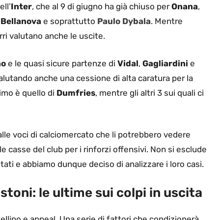
ll’
Inter
, che al 9 di giugno ha già chiuso per
Onana
,
,
Bellanova
e soprattutto
Paulo Dybala
. Mentre
ri valutano anche le uscite.
no
e le quasi sicure partenze di
Vidal
,
Gagliardini
e
alutando anche una cessione di alta caratura per la
rimo è quello di
Dumfries
, mentre gli altri 3 sui quali ci
dalle voci di calciomercato che li potrebbero vedere
 casse del club per i rinforzi offensivi. Non si esclude
tati e abbiamo dunque deciso di analizzare i loro casi.
astoni: le ultime sui colpi in uscita
ellino e appeal. Una serie di fattori che condizionerà