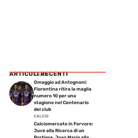
ARTICOLI RECENTI
CALCIO
Omaggio ad Antognoni:
Fiorentina ritira la maglia
numero 10 per una
stagione nel Centenario
del club
CALCIO
Calciomercato in Fervore:
Juve alla Ricerca di un
Portiere, Joao Mario alla