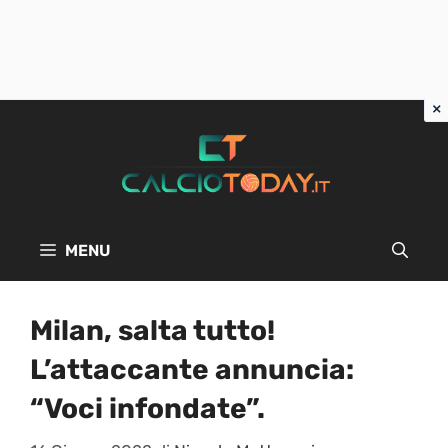
Vai
al
contenuto
MENU
Milan, salta tutto!
L’attaccante annuncia:
“Voci infondate”.