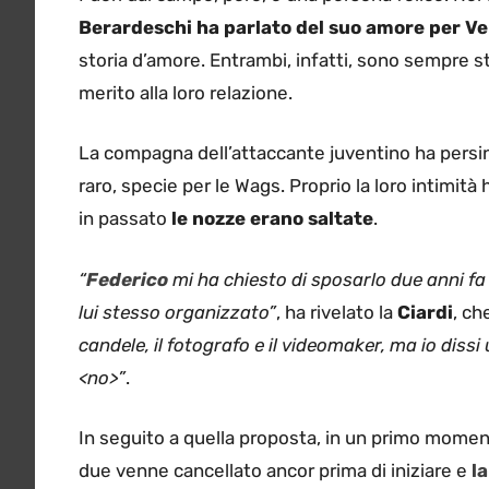
Berardeschi ha parlato del suo amore per
Ve
storia d’amore. Entrambi, infatti, sono sempre sta
merito alla loro relazione.
La compagna dell’attaccante juventino ha persino
raro, specie per le Wags. Proprio la loro intimit
in passato
le nozze erano saltate
.
“
Federico
mi ha chiesto di sposarlo due anni f
lui stesso organizzato”
, ha rivelato la
Ciardi
, c
candele, il fotografo e il videomaker, ma io dissi
<no>”
.
In seguito a quella proposta, in un primo momento
due venne cancellato ancor prima di iniziare e
la