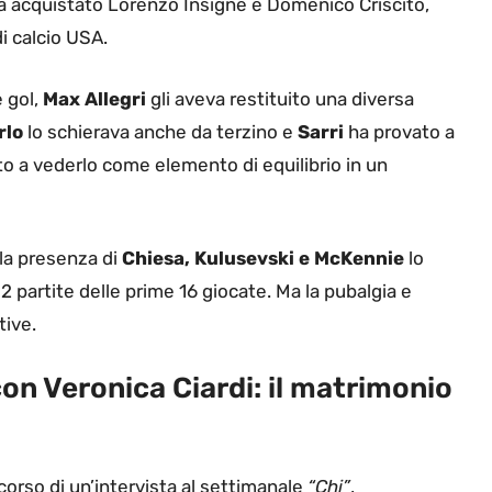
a acquistato Lorenzo Insigne e Domenico Criscito,
i calcio USA.
 gol,
Max Allegri
gli aveva restituito una diversa
rlo
lo schierava anche da terzino e
Sarri
ha provato a
ato a vederlo come elemento di equilibrio in un
la presenza di
Chiesa, Kulusevski e
McKennie
lo
12 partite delle prime 16 giocate. Ma la pubalgia e
ive.
on Veronica Ciardi: il matrimonio
corso di un’intervista al settimanale
“Chi”
,