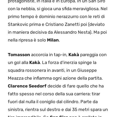
protagoniste, in Italia e in Europa. In un San Siro
con la nebbia, si gioca una sfida meravigliosa. Nel
primo tempo è dominio nerazzurro con le reti di
Stankovic prima e Cristiano Zanetti poi (deviato
in maniera decisiva da Alessandro Nesta). Ma poi
nella ripresa è solo
Milan
.
Tomasson
accorcia in tap-in,
Kakà
pareggia con
un gol alla
Kakà
. La forza d’inerzia spinge la
squadra rossonera in avanti, in un Giuseppe
Meazza che infiamma ogni azione della partita.
Clarence Seedorf
decide di fare quello che ha
fatto spesso nel corso della sua carriera: tirar
fuori dal nulla il coniglio dal cilindro. Parte da
sinistra, rientra sul destro e dai 35 metri spara un