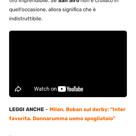
tiro imprendibile. Se
San
Siro
non è crollato in
quell’occasione, allora significa che è
indistruttibile.
LEGGI ANCHE
–
Milan, Boban sul derby: “Inter
favorita. Donnarumma uomo spogliatoio”