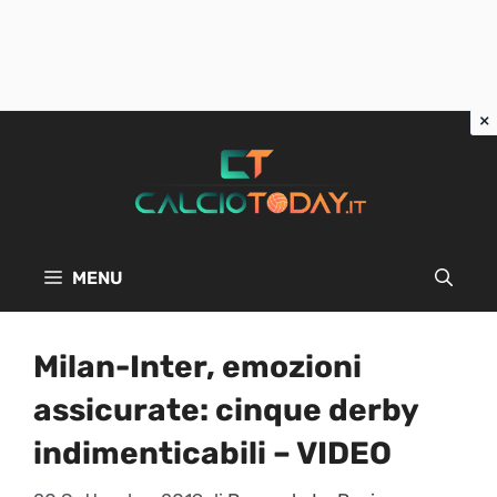
Vai
al
contenuto
MENU
Milan-Inter, emozioni
assicurate: cinque derby
indimenticabili – VIDEO