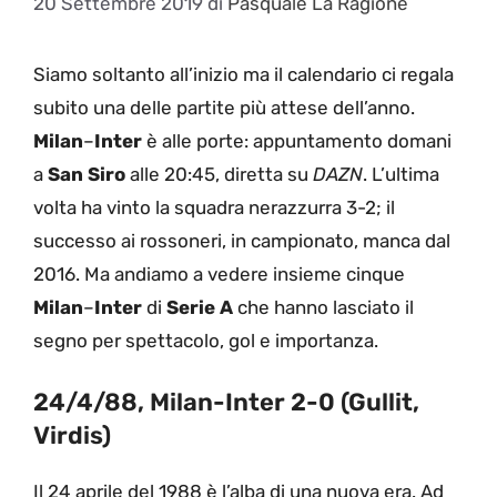
20 Settembre 2019
di
Pasquale La Ragione
Siamo soltanto all’inizio ma il calendario ci regala
subito una delle partite più attese dell’anno.
Milan
–
Inter
è alle porte: appuntamento domani
a
San
Siro
alle 20:45, diretta su
DAZN
. L’ultima
volta ha vinto la squadra nerazzurra 3-2; il
successo ai rossoneri, in campionato, manca dal
2016. Ma andiamo a vedere insieme cinque
Milan
–
Inter
di
Serie
A
che hanno lasciato il
segno per spettacolo, gol e importanza.
24/4/88, Milan-Inter 2-0 (Gullit,
Virdis)
Il 24 aprile del 1988 è l’alba di una nuova era. Ad