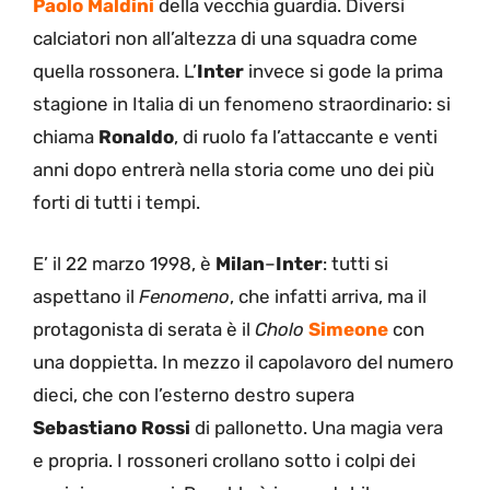
Paolo Maldini
della vecchia guardia. Diversi
calciatori non all’altezza di una squadra come
quella rossonera. L’
Inter
invece si gode la prima
stagione in Italia di un fenomeno straordinario: si
chiama
Ronaldo
, di ruolo fa l’attaccante e venti
anni dopo entrerà nella storia come uno dei più
forti di tutti i tempi.
E’ il 22 marzo 1998, è
Milan
–
Inter
: tutti si
aspettano il
Fenomeno
, che infatti arriva, ma il
protagonista di serata è il
Cholo
Simeone
con
una doppietta. In mezzo il capolavoro del numero
dieci, che con l’esterno destro supera
Sebastiano
Rossi
di pallonetto. Una magia vera
e propria. I rossoneri crollano sotto i colpi dei