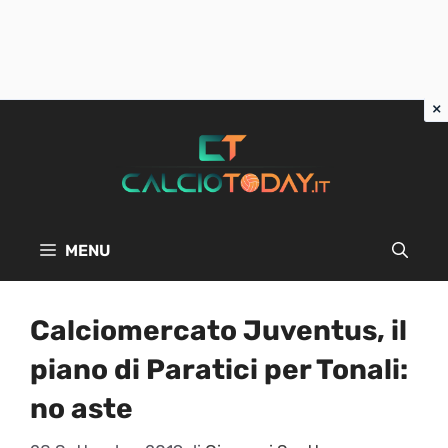
Vai
al
contenuto
MENU
Calciomercato Juventus, il
piano di Paratici per Tonali:
no aste