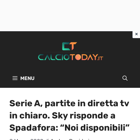
Vai
al
contenuto
MENU
Serie A, partite in diretta tv
in chiaro. Sky risponde a
Spadafora: “Noi disponibili”