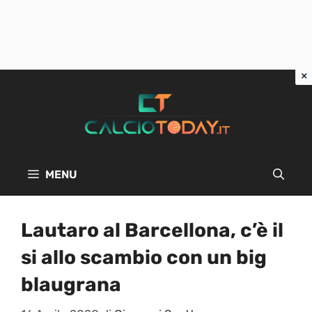
Vai
al
contenuto
MENU
Lautaro al Barcellona, c’è il
si allo scambio con un big
blaugrana