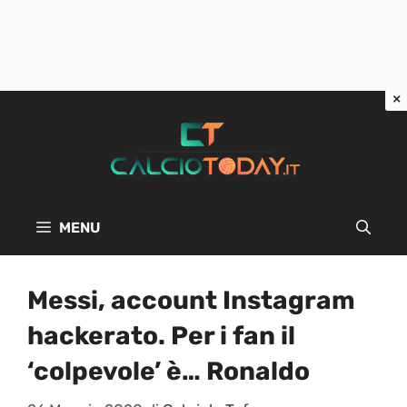
Vai
al
contenuto
MENU
Messi, account Instagram
hackerato. Per i fan il
‘colpevole’ è… Ronaldo