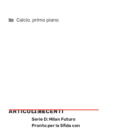
Categorie
Calcio
,
primo piano
ARTICOLI RECENTI
CALCIO
Serie D: Milan Futuro
Pronto per la Sfida con