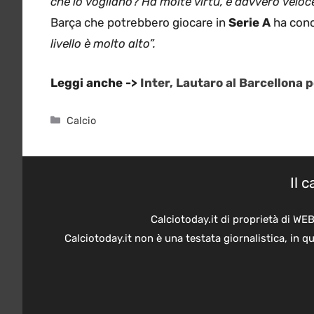
che lo vogliano? Ha molte virtù, è davvero velo
Barça che potrebbero giocare in
Serie A
ha conc
livello è molto alto”.
Leggi anche ->
Inter, Lautaro al Barcellona 
Categorie
Calcio
Il 
Calciotoday.it di proprietà di WE
Calciotoday.it non è una testata giornalistica, in 