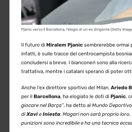
Pjanic verso il Barcellona, l’elogio di un ex dirigente (Getty Imag
Il futuro di
Miralem Pjanic
sembrerebbe ormai pro
infatti, è sulle tracce del centrocampista bosni
concludersi a breve. I bianconeri sono alla ricerc
trattativa, mentre i catalani sperano di poter ot
Anche l’ex direttore sportivo del Milan,
Ariedo B
per il
Barcellona
, ha elogiato le doti di
Pjanic
, 
giocare nel Barça”
, ha detto al
Mundo Deportivo
di
Xavi
e
Iniesta
. Magari non sarà proprio loro,
punizioni sono incredibile e ha una tecnica ecce