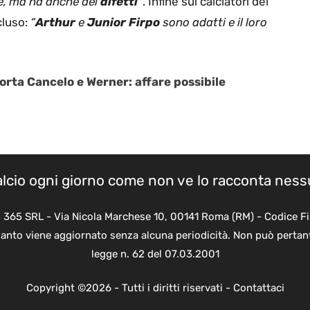
ce, ma ha anche dei
difetti
“
. Infine sui calciatori del
luso:
“
Arthur
e
Junior Firpo
sono adatti e il loro
porta Cancelo e Werner: affare possibile
calcio ogni giorno come non ve lo racconta nes
B 365 SRL - Via Nicola Marchese 10, 00141 Roma (RM) - Codice Fi
quanto viene aggiornato senza alcuna periodicità. Non può pertant
legge n. 62 del 07.03.2001
Copyright ©2026 - Tutti i diritti riservati -
Contattaci