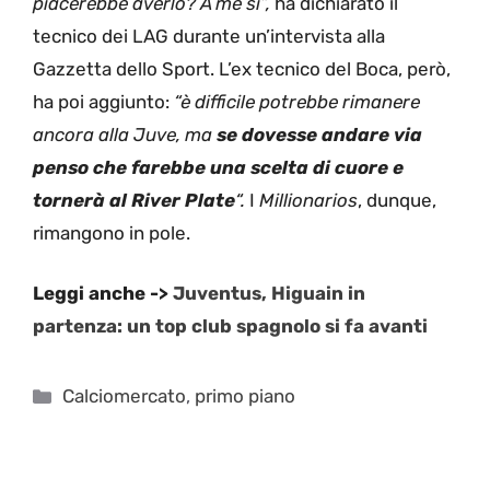
piacerebbe averlo? A me sì”,
ha dichiarato il
tecnico dei LAG durante un’intervista alla
Gazzetta dello Sport. L’ex tecnico del Boca, però,
ha poi aggiunto:
“è difficile potrebbe rimanere
ancora alla Juve, ma
se dovesse andare via
penso che farebbe una scelta di cuore e
tornerà al River Plate
“.
I
Millionarios
, dunque,
rimangono in pole.
Leggi anche ->
Juventus, Higuain in
partenza: un top club spagnolo si fa avanti
Categorie
Calciomercato
,
primo piano