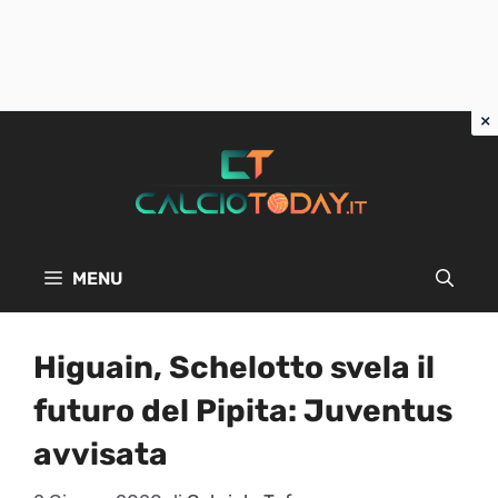
Vai
al
contenuto
MENU
Higuain, Schelotto svela il
futuro del Pipita: Juventus
avvisata