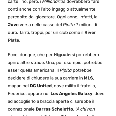
cartellino, però, i
Millionarios
dovrebbero fare i
conti anche con l’alto ingaggio attualmente
percepito dal giocatore. Ogni anno, infatti, la
Juve
versa nelle casse del
Pipita
7 milioni di
euro. Tanti, troppi, per un club come il
River
Plate
.
Ecco, dunque, che per
Higuain
si potrebbero
aprire altre strade. Una, per esempio, potrebbe
esser quella americana. Il
Pipita
potrebbe
decidere di chiudere la sua carriera in
MLS
,
magari nel
DC United
, dove milita il fratello,
Federico, oppure nei
Los Angeles Galaxy
, dove
ad accoglierlo a braccia aperte ci sarebbe il
connazionale
Barros
Schelotto
.
“A chi non