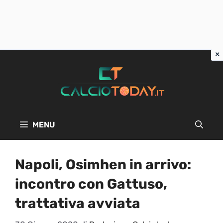
Vai
al
contenuto
MENU
Napoli, Osimhen in arrivo:
incontro con Gattuso,
trattativa avviata