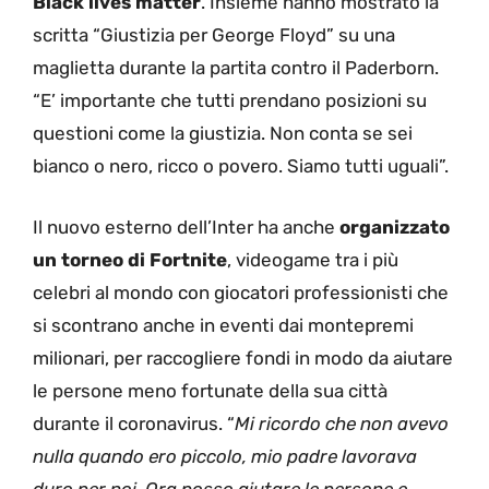
Black lives matter
. Insieme hanno mostrato la
scritta “Giustizia per George Floyd” su una
maglietta durante la partita contro il Paderborn.
“E’ importante che tutti prendano posizioni su
questioni come la giustizia. Non conta se sei
bianco o nero, ricco o povero. Siamo tutti uguali”.
Il nuovo esterno dell’Inter ha anche
organizzato
un torneo di Fortnite
, videogame tra i più
celebri al mondo con giocatori professionisti che
si scontrano anche in eventi dai montepremi
milionari, per raccogliere fondi in modo da aiutare
le persone meno fortunate della sua città
durante il coronavirus. “
Mi ricordo che non avevo
nulla quando ero piccolo, mio padre lavorava
duro per noi. Ora posso aiutare le persone e