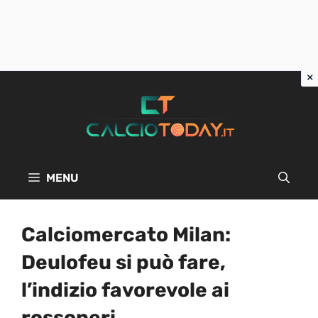
Vai
al
contenuto
MENU
Calciomercato Milan:
Deulofeu si può fare,
l’indizio favorevole ai
rossoneri