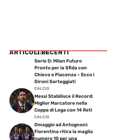
ARTICOLI RECENTI
CALCIO
Serie D: Milan Futuro
Pronto per la Sfida con
Chievo e Piacenza – Ecco i
Gironi Sorteggiati
CALCIO
Messi Stabilisce il Record:
Miglior Marcatore nella
Coppa di Lega con 14 Reti
CALCIO
Omaggio ad Antognoni:
Fiorentina ritira la maglia
numero 10 per una