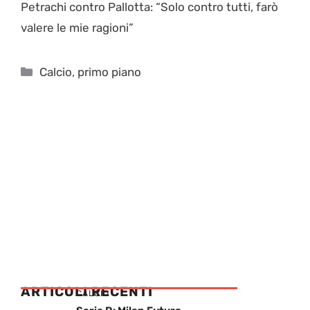
Petrachi contro Pallotta: “Solo contro tutti, farò
valere le mie ragioni”
Categorie
Calcio
,
primo piano
ARTICOLI RECENTI
CALCIO