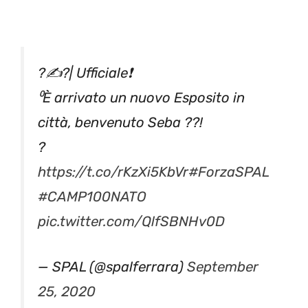
?✍?| Ufficiale❗️
⁰È arrivato un nuovo Esposito in
città, benvenuto Seba ??!
?
https://t.co/rKzXi5KbVr
#ForzaSPAL
#CAMP100NATO
pic.twitter.com/QlfSBNHv0D
— SPAL (@spalferrara)
September
25, 2020