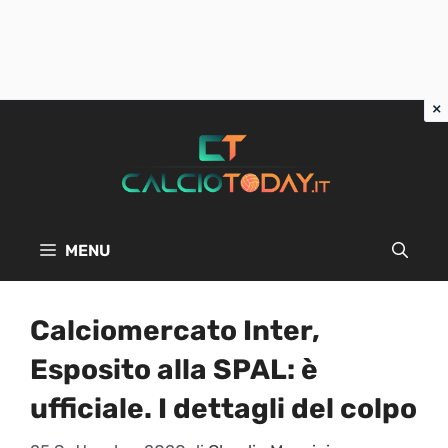
Vai
al
contenuto
MENU
Calciomercato Inter,
Esposito alla SPAL: è
ufficiale. I dettagli del colpo