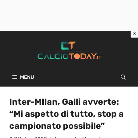
Vai
al
contenuto
MENU
Inter-MIlan, Galli avverte:
“Mi aspetto di tutto, stop a
campionato possibile”