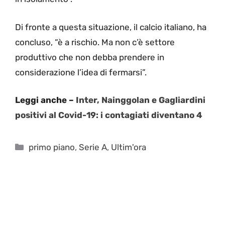
Di fronte a questa situazione, il calcio italiano, ha
concluso, “è a rischio. Ma non c’è settore
produttivo che non debba prendere in
considerazione l’idea di fermarsi”.
Leggi anche –
Inter, Nainggolan e Gagliardini
positivi al Covid-19: i contagiati diventano 4
Categorie
primo piano
,
Serie A
,
Ultim'ora