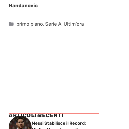
Handanovic
Categorie
primo piano
,
Serie A
,
Ultim'ora
ARTICOLI RECENTI
CALCIO
Messi Stabilisce il Record: