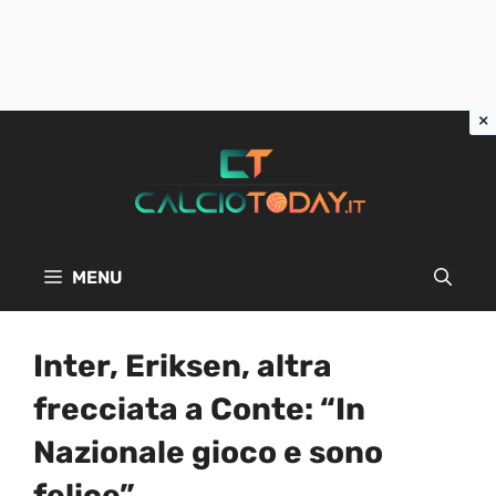
Vai
al
contenuto
MENU
Inter, Eriksen, altra
frecciata a Conte: “In
Nazionale gioco e sono
felice”