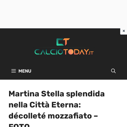
Vai
al
contenuto
MENU
Martina Stella splendida
nella Città Eterna:
décolleté mozzafiato –
FOTO