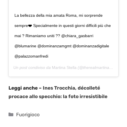
La bellezza della mia amata Roma, mi sorprende
sempre❤️ Specialmente in questi giorni difficili più che
mai ? Rimaniamo uniti ?? @chiara_gasbarri
@blumarine @dominanzamgmt @dominanzadigitale
@palazzomanfredi
Un post condiviso da
Martina Stella
(@therealmartinastella) in data:
Leggi anche –
Ines Trocchia, décolleté
procace allo specchio: la foto irresistibile
Categorie
Fuorigioco