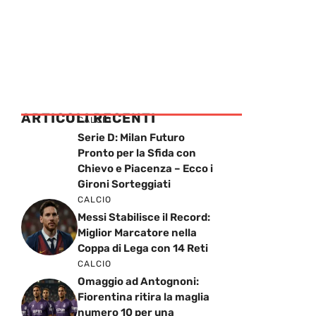
ARTICOLI RECENTI
CALCIO
Serie D: Milan Futuro
Pronto per la Sfida con
Chievo e Piacenza – Ecco i
Gironi Sorteggiati
CALCIO
Messi Stabilisce il Record:
Miglior Marcatore nella
Coppa di Lega con 14 Reti
CALCIO
Omaggio ad Antognoni:
Fiorentina ritira la maglia
numero 10 per una