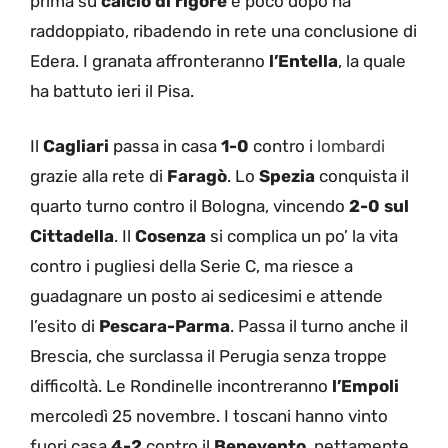
prima su
calcio di rigore
e poco dopo ha
raddoppiato, ribadendo in rete una conclusione di
Edera. I granata affronteranno
l’Entella
, la quale
ha battuto ieri il Pisa.
Il
Cagliari
passa in casa
1-0
contro i
lombardi
grazie alla rete di
Faragò
. Lo
Spezia
conquista il
quarto turno contro il Bologna, vincendo
2-0 sul
Cittadella
. Il
Cosenza
si complica un po’ la vita
contro i pugliesi della Serie C, ma riesce a
guadagnare un posto ai sedicesimi e attende
l’esito di
Pescara-Parma
. Passa il turno anche il
Brescia, che surclassa il Perugia senza troppe
difficoltà. Le Rondinelle incontreranno
l’Empoli
mercoledì 25 novembre. I toscani hanno vinto
fuori casa
4-2
contro il
Benevento
, nettamente