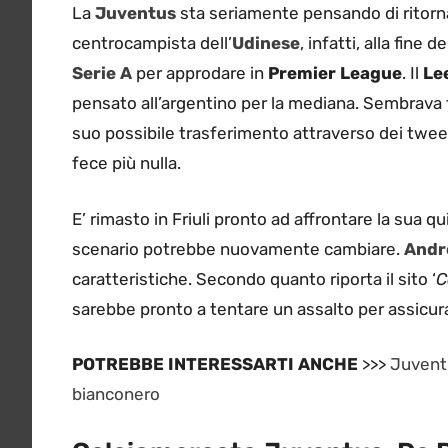
La
Juventus
sta seriamente pensando di ritorna
centrocampista dell’
Udinese
, infatti, alla fine
Serie A
per approdare in
Premier League
. Il
Lee
pensato all’argentino per la mediana. Sembrava 
suo possibile trasferimento attraverso dei tweet
fece più nulla.
E’ rimasto in Friuli pronto ad affrontare la sua q
scenario potrebbe nuovamente cambiare.
Andre
caratteristiche. Secondo quanto riporta il sito ‘
C
sarebbe pronto a tentare un assalto per assicura
POTREBBE INTERESSARTI ANCHE
>>>
Juventu
bianconero