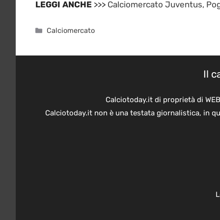
LEGGI ANCHE
>>>
Calciomercato Juventus, Pogb
Categorie
Calciomercato
Il 
Calciotoday.it di proprietà di WE
Calciotoday.it non è una testata giornalistica, in 
L