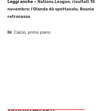
Leggi anche –
Nations League, risultati 15
novembre: l’Olanda dà spettacolo, Bosnia
retrocessa
Categorie
Calcio
,
primo piano
ARTICOLI RECENTI