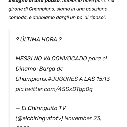
bisogno di una pausa
. Abbiamo nove punti nel
girone di Champions, siamo in una posizione
comoda, e dobbiamo dargli un po’ di riposo
“.
? ÚLTIMA HORA ?
MESSI NO VA CONVOCADO para el
Dinamo-Barça de
Champions.
#JUGONES
A LAS 15:13
pic.twitter.com/4SSxDTgp0q
— El Chiringuito TV
(@elchiringuitotv)
November 23,