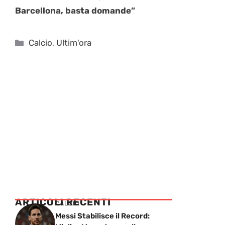
Barcellona, basta domande”
Categorie
Calcio
,
Ultim'ora
ARTICOLI RECENTI
CALCIO
Messi Stabilisce il Record: