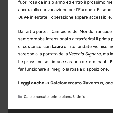
fuori rosa da inizio anno ed entro il prossimo 
ancora alla convocazione per l’Europeo. Essendo
Juve
in estate, l’operazione appare accessibile,
Dall’altra parte, il Campione del Mondo francese
sembrerebbe intenzionato a trasferirsi il prima pos
circostanze, con
Lazio
e Inter andate vicinissi
sarebbe alla portata della
Vecchia Signora
, ma l
Le prossime settimane saranno determinanti,
P
far funzionare al meglio la rosa a disposizione.
Leggi anche ->
Calciomercato Juventus, occa
Categorie
Calciomercato
,
primo piano
,
Ultim'ora