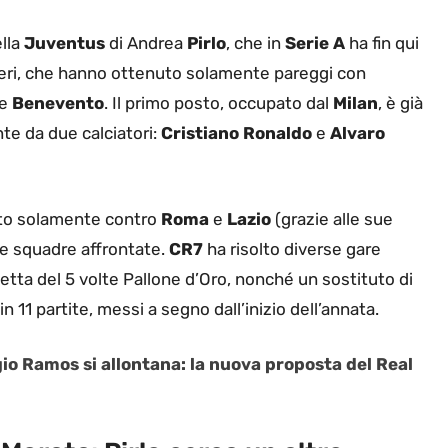
lla
Juventus
di Andrea
Pirlo
, che in
Serie A
ha fin qui
neri, che hanno ottenuto solamente pareggi con
e
Benevento
. Il primo posto, occupato dal
Milan
, è già
te da due calciatori:
Cristiano Ronaldo
e
Alvaro
to solamente contro
Roma
e
Lazio
(grazie alle sue
tre squadre affrontate.
CR7
ha risolto diverse gare
fetta del 5 volte Pallone d’Oro, nonché un sostituto di
n 11 partite, messi a segno dall’inizio dell’annata.
io Ramos si allontana: la nuova proposta del Real