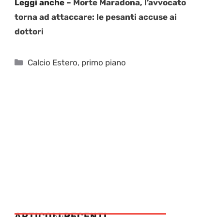
Leggi anche –
Morte Maradona, l’avvocato
torna ad attaccare: le pesanti accuse ai
dottori
Categorie
Calcio Estero
,
primo piano
ARTICOLI RECENTI