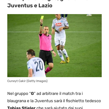
Juventus e Lazio
Cuneyt Cakir (Getty Images)
Nel gruppo “
G
” ad arbitrare il match tra i
blaugrana e la Juventus sarà il fischietto tedesco
Tobias Stieler
che sarà aiutato dai suoi