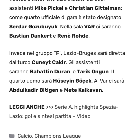
assistenti
Mike Pickel
e
Christian Gittelman
:
come quarto ufficiale di gara è stato designato
Serdar Gozubuyuk
. Nella sala
VAR
ci saranno
Bastian Dankert
e
Renè Rohde
.
Invece nel gruppo “
F
“, Lazio-Bruges sarà diretta
dal turco
Cuneyt Cakir
. Gli assistenti
saranno
Bahattin Duran
e
Tarik Ongun
. Il
quarto uomo sarà
Hüseyin Göçek
. Al Var ci sarà
Abdulkadir Bitigen
e
Mete Kalkavan
.
LEGGI ANCHE
>>>
Serie A, highlights Spezia-
Lazio: gol e sintesi partita – Video
Categorie
Calcio
,
Champions League