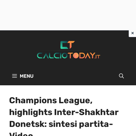
Vai
al
contenuto
MENU
Champions League,
highlights Inter-Shakhtar
Donetsk: sintesi partita-
Video