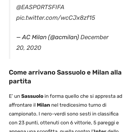
@EASPORTSFIFA
pic.twitter.com/wcCJx8zf15
— AC Milan (@acmilan)
December
20, 2020
Come arrivano Sassuolo e Milan alla
partita
E’ un
Sassuolo
in forma quello che si appresta ad
affrontare il
Milan
nel tredicesimo turno di
campionato. I nero-verdi sono sesti in classifica
con 23 punti, ottenuti con 6 vittorie, 5 pareggi e
appena una sconfitta, quella contro l’
Inter
dello