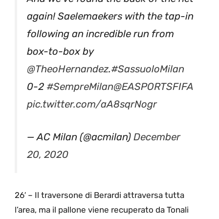
again! Saelemaekers with the tap-in
following an incredible run from
box-to-box by
@TheoHernandez
.
#SassuoloMilan
0-2
#SempreMilan
@EASPORTSFIFA
pic.twitter.com/aA8sqrNogr
— AC Milan (@acmilan)
December
20, 2020
26′ – Il traversone di Berardi attraversa tutta
l’area, ma il pallone viene recuperato da Tonali