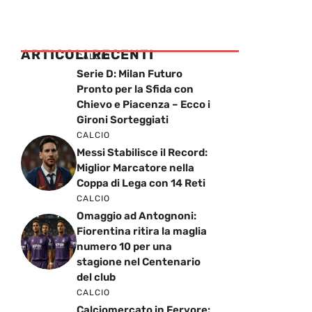
ARTICOLI RECENTI
CALCIO
Serie D: Milan Futuro
Pronto per la Sfida con
Chievo e Piacenza – Ecco i
Gironi Sorteggiati
CALCIO
Messi Stabilisce il Record:
Miglior Marcatore nella
Coppa di Lega con 14 Reti
CALCIO
Omaggio ad Antognoni:
Fiorentina ritira la maglia
numero 10 per una
stagione nel Centenario
del club
CALCIO
Calciomercato in Fervore: