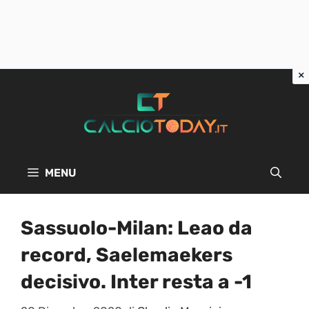
Vai
al
contenuto
MENU
Sassuolo-Milan: Leao da
record, Saelemaekers
decisivo. Inter resta a -1