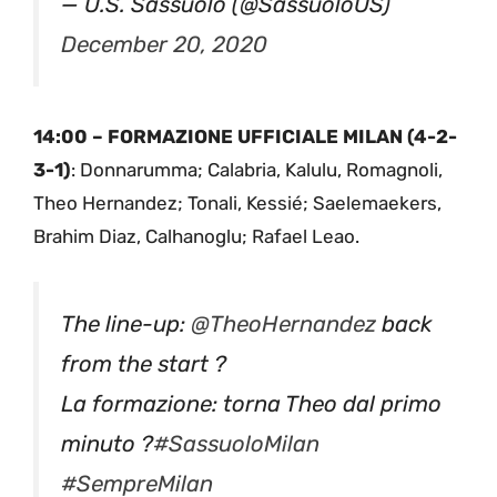
— U.S. Sassuolo (@SassuoloUS)
December 20, 2020
14:00 – FORMAZIONE UFFICIALE MILAN (4-2-
3-1)
: Donnarumma; Calabria, Kalulu, Romagnoli,
Theo Hernandez; Tonali, Kessié; Saelemaekers,
Brahim Diaz, Calhanoglu; Rafael Leao.
The line-up:
@TheoHernandez
back
from the start ?
La formazione: torna Theo dal primo
minuto ?
#SassuoloMilan
#SempreMilan