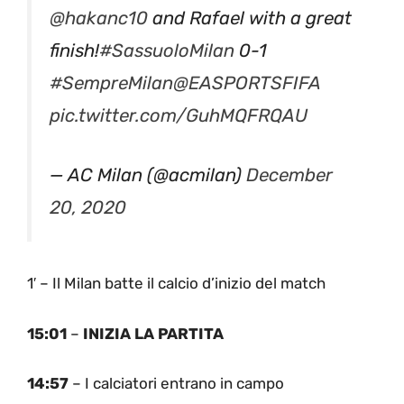
@hakanc10
and Rafael with a great
finish!
#SassuoloMilan
0-1
#SempreMilan
@EASPORTSFIFA
pic.twitter.com/GuhMQFRQAU
— AC Milan (@acmilan)
December
20, 2020
1′ – Il Milan batte il calcio d’inizio del match
15:01
–
INIZIA LA PARTITA
14:57
– I calciatori entrano in campo