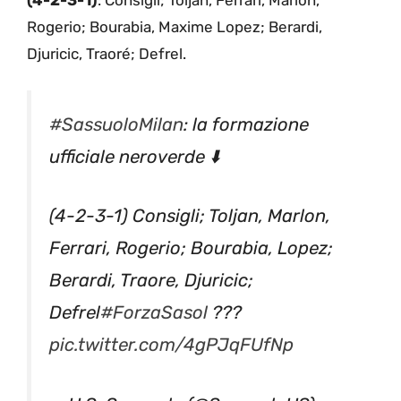
(4-2-3-1)
: Consigli; Toljan, Ferrari, Marlon,
Rogerio; Bourabia, Maxime Lopez; Berardi,
Djuricic, Traoré; Defrel.
#SassuoloMilan
: la formazione
ufficiale neroverde ⬇️
(4-2-3-1) Consigli; Toljan, Marlon,
Ferrari, Rogerio; Bourabia, Lopez;
Berardi, Traore, Djuricic;
Defrel
#ForzaSasol
???
pic.twitter.com/4gPJqFUfNp