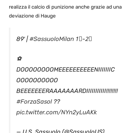
realizza il calcio di punizione anche grazie ad una
deviazione di Hauge
89′ |
#SassuoloMilan
1⃣-2⃣
⚽️
DOOOOOOOOMEEEEEEEEEENIIIIIIIC
OOOOOOOOOO
BEEEEEEERAAAAAAARDIIIIIIIIIII!!!!!!!!
#ForzaSasol
??
pic.twitter.com/NYn2yLuAKk
— U.S. Sassuolo (@SassuoloUS)