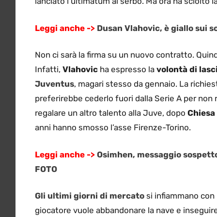
lanciato l’ultimatum al serbo. Ma ora ha sciolto la
Leggi anche ->
Dusan Vlahovic, è giallo sui s
Non ci sarà la firma su un nuovo contratto. Qui
Infatti,
Vlahovic
ha espresso la
volontà di lasc
Juventus
, magari stesso da gennaio. La richie
preferirebbe cederlo fuori dalla Serie A per non 
regalare un altro talento alla Juve, dopo
Chiesa
anni hanno smosso l’asse Firenze-Torino.
Leggi anche ->
Osimhen, messaggio sospetto 
FOTO
Gli ultimi giorni di mercato
si infiammano con l
giocatore vuole abbandonare la nave e inseguire 