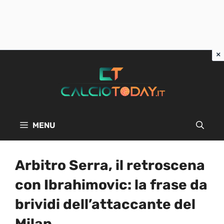
Vai
al
contenuto
MENU
Arbitro Serra, il retroscena
con Ibrahimovic: la frase da
brividi dell’attaccante del
Milan