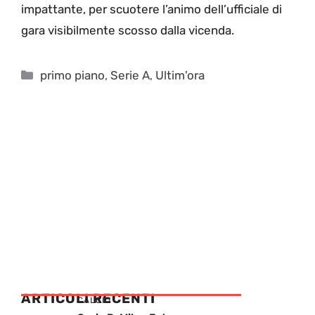
impattante, per scuotere l’animo dell’ufficiale di
gara visibilmente scosso dalla vicenda.
Categorie
primo piano
,
Serie A
,
Ultim'ora
ARTICOLI RECENTI
CALCIO