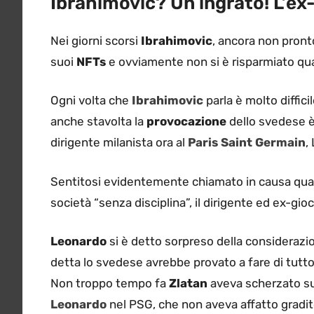
Ibrahimovic? Un ingrato! L’ex
Nei giorni scorsi
Ibrahimovic
, ancora non pronto
suoi
NFTs
e ovviamente non si è risparmiato qua
Ogni volta che
Ibrahimovic
parla è molto diffic
anche stavolta la
provocazione
dello svedese è 
dirigente milanista ora al
Paris Saint Germain
,
Sentitosi evidentemente chiamato in causa quan
società “senza disciplina”, il dirigente ed ex-gio
Leonardo
si è detto sorpreso della considerazi
detta lo svedese avrebbe provato a fare di tutto
Non troppo tempo fa
Zlatan
aveva scherzato sul
Leonardo
nel PSG, che non aveva affatto gradit