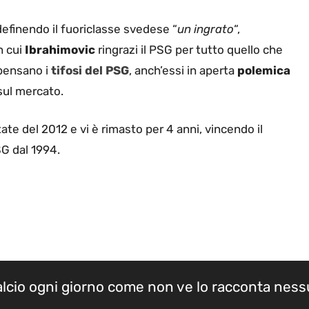
definendo il fuoriclasse svedese “
un ingrato
“,
n cui
Ibrahimovic
ringrazi il PSG per tutto quello che
 pensano i
tifosi del PSG
, anch’essi in aperta
polemica
sul mercato.
tate del 2012 e vi è rimasto per 4 anni, vincendo il
SG dal 1994.
calcio ogni giorno come non ve lo racconta nes