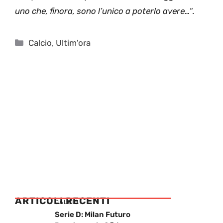
uno che, finora, sono l’unico a poterlo avere…
“.
Categorie
Calcio
,
Ultim'ora
ARTICOLI RECENTI
CALCIO
Serie D: Milan Futuro