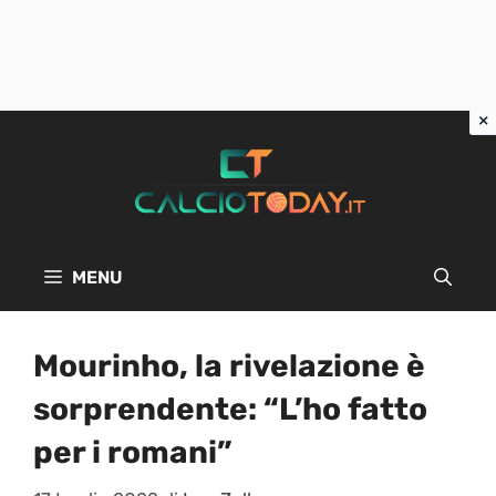
Vai
al
contenuto
MENU
Mourinho, la rivelazione è
sorprendente: “L’ho fatto
per i romani”