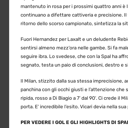
mantenuto in rosa per i prossimi quattro anni è la
continuano a difettare cattiveria e precisione. Il 
ritorno dello scorso campionato, sintetizza la si
Fuori Hernandez per Laxalt e un deludente Reb
sentirsi almeno mezz’ora nelle gambe. Si fa male
seguire ibra. Lo svedese, che con la Spal ha affr
segnato, testa un paio di conclusioni, destro e si
Il Milan, stizzito dalla sua stessa imprecisione, a
panchina con gli occhi giusti e l’attenzione che ser
ripida, rosso a Di Biagio a 7′ dal 90′. Ci crede il
porta. E’ incredibile l’esito. Vicari devia nella su
PER VEDERE I GOL E GLI HIGHLIGHTS DI SP