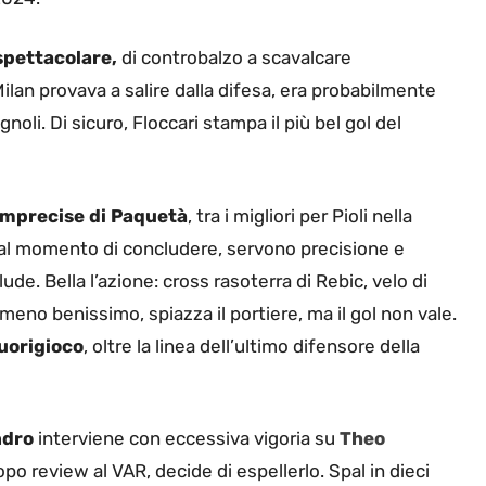
spettacolare,
di controbalzo a scavalcare
Milan provava a salire dalla difesa, era probabilmente
oli. Di sicuro, Floccari stampa il più bel gol del
imprecise di Paquetà
, tra i migliori per Pioli nella
, al momento di concludere, servono precisione e
lude. Bella l’azione: cross rasoterra di Rebic, velo di
eno benissimo, spiazza il portiere, ma il gol non vale.
fuorigioco
, oltre la linea dell’ultimo difensore della
ndro
interviene con eccessiva vigoria su
Theo
opo review al VAR, decide di espellerlo. Spal in dieci