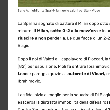
Serie A, highlights Spal-Milan: gol e azioni partita – Video
La Spal ha sognato di battere il Milan dopo otto s
minuto.
Il Milan, sotto 0-2 alla mezz’ora
e in u
riuscire a non perderla
. Le due facce di un 2-2
Biagio.
Dopo il gol di Valoti e il capolavoro di Floccari, l
(82′) per espulsione. Pioli fa entrare Ibrahimovic 
Leao
e pareggia grazie all’
autorete di Vicari,
ch
Ibrahimovic.
La sfida inizia al meglio per la squadra di Di Biagi
esacerba la distratta immobilità della difesa ross
Dentro Saelemaekers, fresco di riscatto fino al 