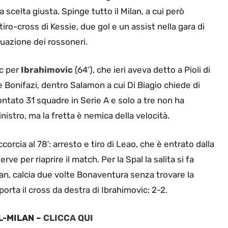
 scelta giusta. Spinge tutto il Milan, a cui però
tiro-cross di Kessie, due gol e un assist nella gara di
tuazione dei rossoneri.
ic per
Ibrahimovic
(64′), che ieri aveva detto a Pioli di
 Bonifazi, dentro Salamon a cui Di Biagio chiede di
ontato 31 squadre in Serie A e solo a tre non ha
nistro, ma la fretta è nemica della velocità.
ccorcia al 78′: arresto e tiro di Leao, che è entrato dalla
ve per riaprire il match. Per la Spal la salita si fa
 Milan, calcia due volte Bonaventura senza trovare la
a porta il cross da destra di Ibrahimovic: 2-2.
AL-MILAN –
CLICCA QUI