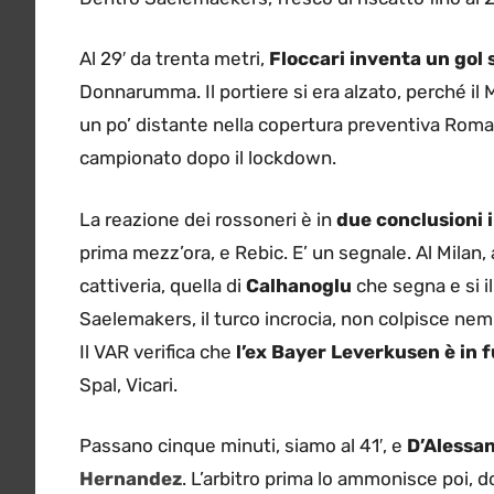
Al 29′ da trenta metri,
Floccari inventa un gol 
Donnarumma. Il portiere si era alzato, perché il 
un po’ distante nella copertura preventiva Romagn
campionato dopo il lockdown.
La reazione dei rossoneri è in
due conclusioni 
prima mezz’ora, e Rebic. E’ un segnale. Al Milan
cattiveria, quella di
Calhanoglu
che segna e si il
Saelemakers, il turco incrocia, non colpisce nemm
Il VAR verifica che
l’ex Bayer Leverkusen è in 
Spal, Vicari.
Passano cinque minuti, siamo al 41′, e
D’Alessa
Hernandez
. L’arbitro prima lo ammonisce poi, d