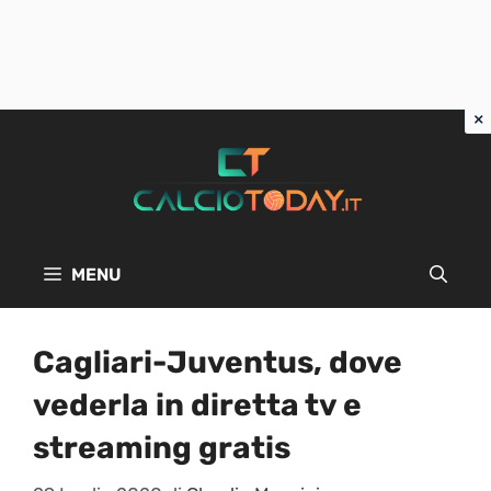
Vai
al
contenuto
MENU
Cagliari-Juventus, dove
vederla in diretta tv e
streaming gratis